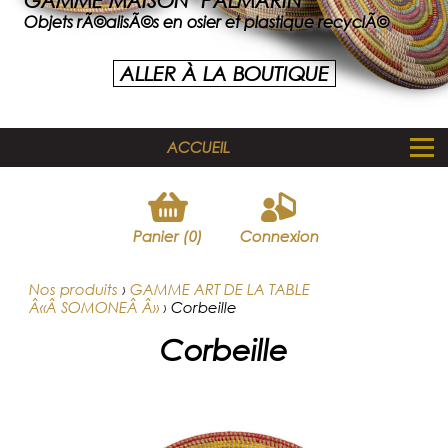
GAMME MAISON "PALMARIN"
Objets rÃ©alisÃ©s en osier et plastique recyclÃ©
ALLER À LA BOUTIQUE
ACCUEIL
Panier (0)
Connexion
Nos produits
›
GAMME ART DE LA TABLE
Â«Â SOMONEÂ Â»
›
Corbeille
Corbeille