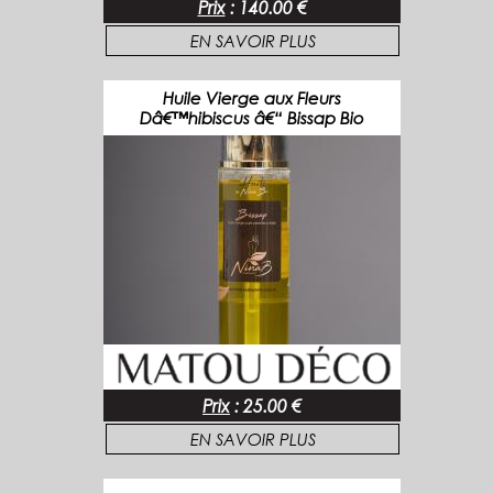
Prix
:
140.00 €
EN SAVOIR PLUS
Huile Vierge aux Fleurs
Dâ€™hibiscus â€“ Bissap Bio
Prix
:
25.00 €
EN SAVOIR PLUS