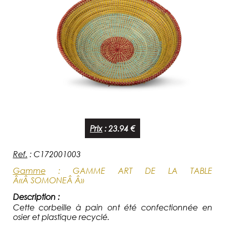
Prix
:
23.94 €
Ref.
:
C172001003
Gamme
:
GAMME ART DE LA TABLE
Â«Â SOMONEÂ Â»
Description :
Cette corbeille à pain ont été confectionnée en
osier et plastique recyclé.