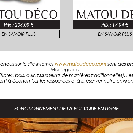
Prix
:
204.00 €
Prix
:
17.94 €
EN SAVOIR PLUS
EN SAVOIR PLUS
dus sur le site internet
www.matoudeco.com
sont des pr
Madagascar.
ibres, bois, cuir, tissus teints de manières traditionnelles). 
ent à économiser les ressources et à préserver notre envir
FONCTIONNEMENT DE LA BOUTIQUE EN LIGNE