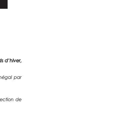
s d’hiver,
énégal par
tection de