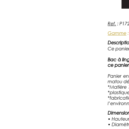
Ref.
:
P17
Gamme
Descriptio
Ce panier
Bac à lin
ce panier
Panier
en
matou d
*Matière 
*plastiqu
*fabricat
l’environ
Dimensio
• Hauteur
• Diamètr