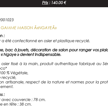
Prix
:
140.00 €
2001023
:
GAMME MAISON Â«NGAYEÂ»
n :
 a été confectionné en osier et plastique recyclé.
ge, bac à jouets, décoration de salon pour ranger vos plaid
 « Ngaye » devient indispensable.
 osier tissé à la main, produit authentique fabriqué au S
éco*
100 % Végétale,
e recyclé,
ion artisanale, respect de la nature et normes pour la pro
nement.
ns
:
 avec couvercle : 78 cm.
e en tête : 38 cm.