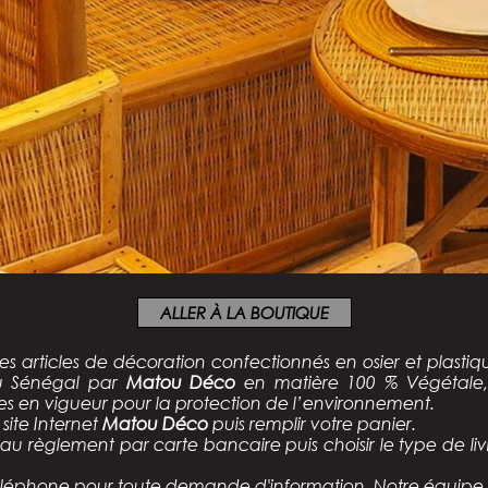
ALLER À LA BOUTIQUE
des articles de décoration confectionnés
en osier et plasti
au Sénégal par
Matou Déco
en matière 100 % Végétale, p
es en vigueur pour la protection de l’environnement.
site Internet
Matou Déco
puis remplir votre panier.
au règlement par carte bancaire puis choisir le type de liv
éphone pour toute demande d'information. Notre équipe se 