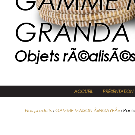
GAMME M
GRANDA 
Objets rÃ©alisÃ©s
ACCUEIL
PRÉSENTATION
Nos produits
›
GAMME MAISON Â«NGAYEÂ»
›
Panie