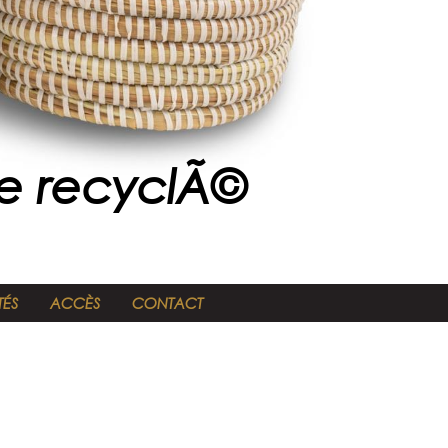
ue recyclÃ©
TÉS
ACCÈS
CONTACT
ALLER À LA BOUTIQUE