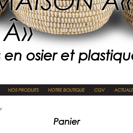
AISON Â«
Â»
 en osier et plastiq
NOS PRODUITS
NOTRE BOUTIQUE
CGV
ACTUALI
r
Panier