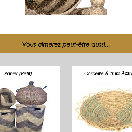
Vous aimerez peut-être aussi...
Panier (Petit)
Corbeille Ã fruits Ã©t