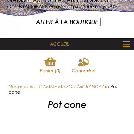
GAMME ART DE LA TABLE "SOMONE"
Objets rÃ©alisÃ©s en osier et plastique recyclÃ©
ALLER À LA BOUTIQUE
ACCUEIL
Panier (0)
Connexion
Nos produits
›
GAMME MAISON Â«GRANDAÂ»
›
Pot
cone
Pot cone