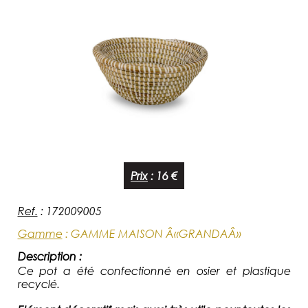
Prix
:
16 €
Ref.
:
172009005
Gamme
:
GAMME MAISON Â«GRANDAÂ»
Description :
Ce pot a été confectionné en osier et plastique
recyclé.