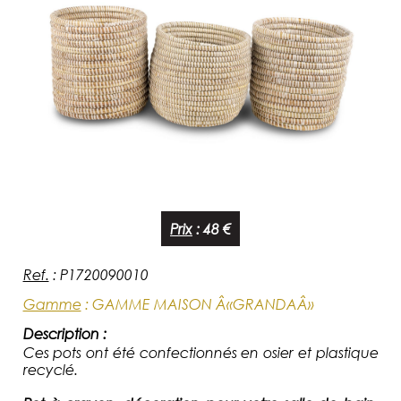
Prix
:
48 €
Ref.
:
P1720090010
Gamme
:
GAMME MAISON Â«GRANDAÂ»
Description :
Ces pots ont été confectionnés en osier et plastique
recyclé.