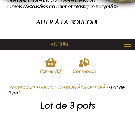
GAMME MAISON "NGAPAROU"
Objets rÃ©alisÃ©s en osier et plastique recyclÃ©
ALLER À LA BOUTIQUE
ACCUEIL
Panier (0)
Connexion
Nos produits
›
GAMME MAISON Â«GRANDAÂ»
›
Lot de
3 pots
Lot de 3 pots